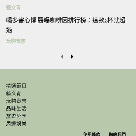
藝文青
喝多害心悸 醫曝咖啡因排行榜：這款2杯就超
過
玩物喪志
▼除了上面這位大叔，日本還有不少令人驚嘆的偽
娘，比如這位育有2個女兒的43歲大叔
@tani_takuma。
精選節目
藝文青
玩物喪志
品味生活
旅遊分享
周邊娛樂
使用條款
聯絡我們