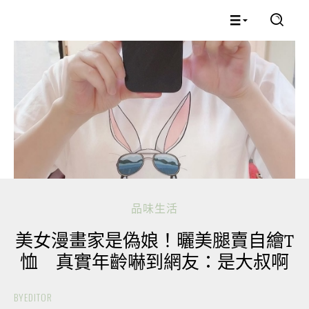
品味生活
美女漫畫家是偽娘！曬美腿賣自繪T
恤 真實年齡嚇到網友：是大叔啊
BY
EDITOR