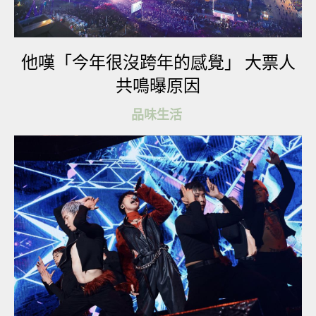
他嘆「今年很沒跨年的感覺」 大票人
共鳴曝原因
品味生活
▼他還曾穿上校服，明明已經40歲，但纖細修長的
雙腿還是很吸引人。