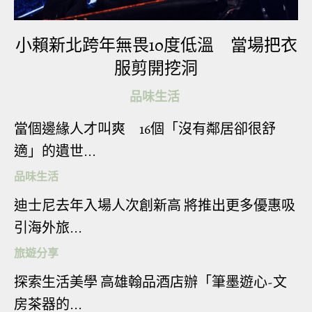
小賴新北跨年無畏10度低溫 當場把衣
服剪開挖洞
品味生活
當個邊緣人才叫爽 16個「沒有鄰居卻很舒
適」的遺世...
品味生活
迪士尼去年入場人次創新高 將推出更多優惠吸
引海外旅...
▼他的推特上有不少美照，網友們紛紛留言說：
「看到興奮了」、「我只看到20歲美少女」、「想
旅遊分享
同你膝枕及結婚」、「可否脫下襪拍多張」、「你
探索生活美學 高雄翰品酒店辦「筆墨遊心-文
有沒有找男朋友」。
房茶器的...