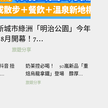
同音可），也能享
水樂園清涼一夏！
新城市綠洲「明治公園」今年
8月開幕！7...
旅遊分享
抖音 扭
奶茶控必喝！ 50嵐新品「重
..
焙烏龍拿鐵」登場 醇厚...
旅遊分享
KKDAY兩大旅
接駁，每人來回最
不會錯過出遊好時