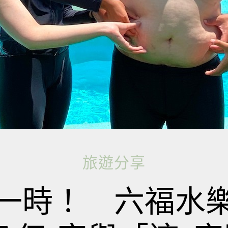
旅遊分享
一時！ 六福水