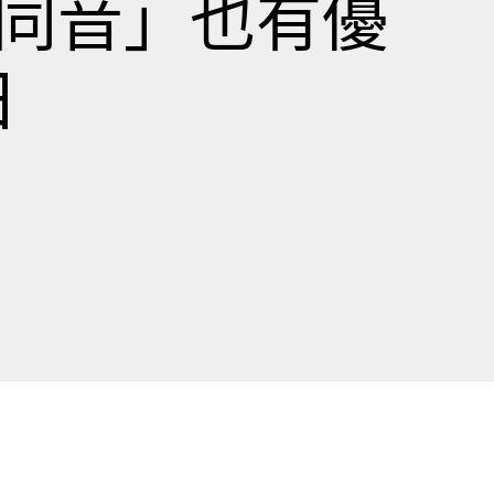
字同音」也有優
日