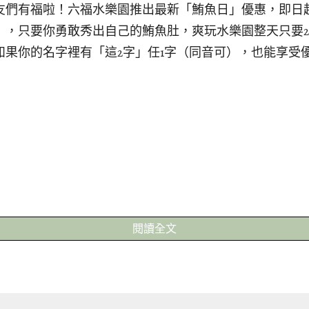
友們有福啦！六福水樂園推出最新「鮪魚日」優惠，即日起
」，只要你勇敢秀出自己的鮪魚肚，爽玩水樂園整天只要2
如果你的名字裡有「這2字」任1字（同音可），也能享受
閱讀全文
村 提供）