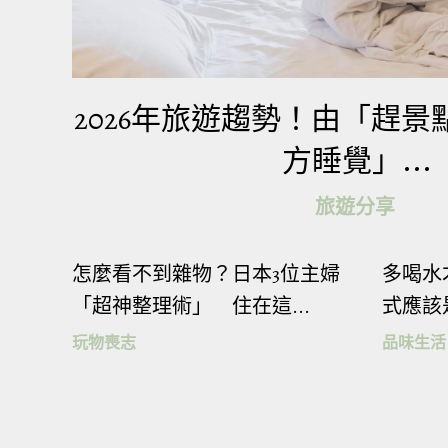
▼六福水樂園為
水樂園優惠價2
2026年旅遊趨勢！由「趕
方睡覺」...
旅遊分享
（圖片來源：六福
怎麼看不到雜物？日本3位主婦
多喝水
「超神整理術」 住在這...
式應該
玩物喪志
品味生活
▼為方便出行，六
遊購票網站強強
低只要500元，