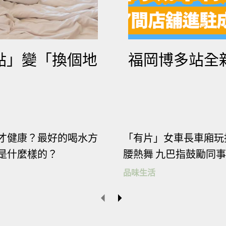
歡慶10週年，除了「鮪魚肚」，姓名含「鮪魚」任一字（
99元，購票時出示身分證或健保卡，符合條件就能去六福
景點」變「換個地
福岡博多站全
村 提供）
才健康？最好的喝水方
「有片」女車長車廂玩
是什麼樣的？
腰熱舞 九巴指鼓勵同事.
品味生活
福水樂園還替大家準備好了交通工具！六福村與KLOOK與
聯手，推出平日限定北/中部出發直達六福村的專屬共乘
單趟車程1小時左右，便利又划算。記得提前2天預約，才