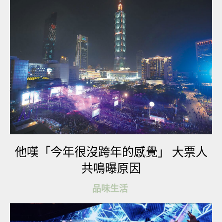
條片出左好幾日，仲未肯del片，好大機會係廣告片
一句無知 就當無事發生過，繼續賺奶粉錢
佢地依家係facebook怒屌網民
屎萊姆同屎嫂話你班網民由2014開始定鳩人黃藍
他嘆「今年很沒跨年的感覺」 大票人
喎，佢即刻講即係搭過港鐵既港人都係藍
共鳴曝原因
將個波推番落香港人都有
品味生活