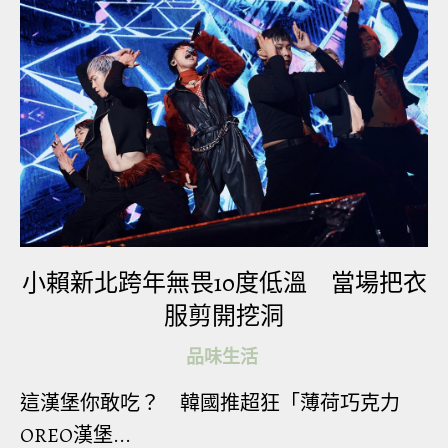
屎大
小賴新北跨年無畏10度低溫 當場把衣
服剪開挖洞
品味生活
這漢堡你敢吃？ 韓國推超狂「薄荷巧克力
OREO漢堡...