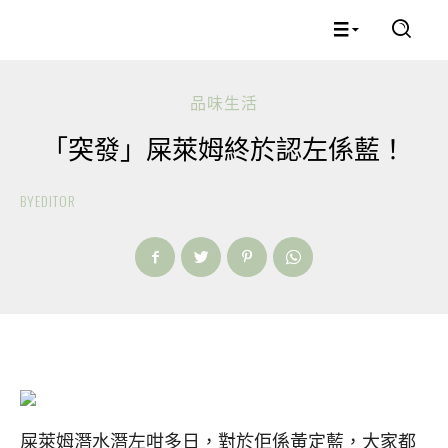
品味生活
「突發」屎萊姆終於認左係藍！
BY
EDITOR
屎萊姆潛水潛左咁多日，對於佢係黃定藍，大家都