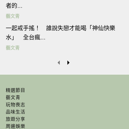
者的...
藝文青
一起戒手搖！ 誰說失戀才能喝「神仙快樂
水」 全台瘋...
藝文青
（圖片來源：＠
yujun0114
｜IG）
精選節目
藝文青
玩物喪志
▼但是一到戶外，專屬泳池一整個不得了！海洋色
品味生活
系泳池磚、木質地板、四周綠意盎然與遠方大海，
旅遊分享
在面海的泳池中眺望海景，無止盡的閒適自在與恬
周邊娛樂