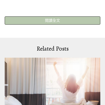
閱讀全文
▼「後湖水月」度假別墅最搶手的房型「綠鑽石
Villa」，超獨特的穹頂天花板光是房內就超好拍，
簡約的淺色調設計，佈置起來環境優美、空間寬
敞，房內沒有太浮誇的基調，住起來舒舒服服。
Related Posts