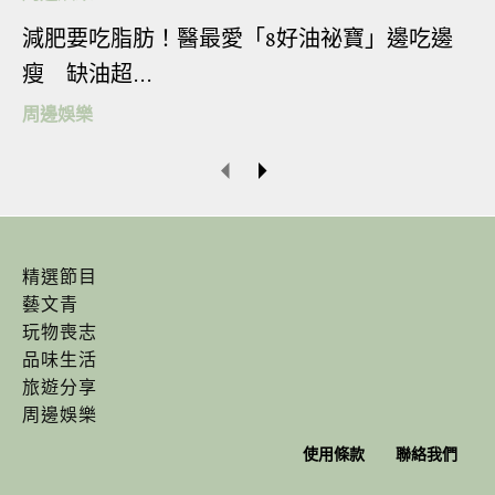
KKday 優惠: (4 人) 成人 HK$422/位，身高 100-140cm
兒童 HK$398/位
減肥要吃脂肪！醫最愛「8好油祕寶」邊吃邊
瘦 缺油超...
KKday 優惠: (5 人) 成人 HK$398/位，身高 100-140cm
周邊娛樂
兒童 HK$374/位
KKday 優惠: (6 人或以上) 成人 HK$374/位，身高
100-140cm 兒童 HK$350/位 *身高 100cm 以下兒童可
免費入場
精選節目
藝文青
最早出發日期：2023 年 2 月 1 日，可2天前可免費取
玩物喪志
品味生活
消
旅遊分享
周邊娛樂
使用條款
聯絡我們