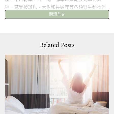
區，感受被斑馬、大象和長頸鹿等各類野生動物伴
閱讀全文
遊的樂趣。(KKday)
專車接送＋遊覽開放式動物園區
Related Posts
KKday推出曼谷野生動物園Safari World專屬包車一
日遊優惠，成人$374起、小童$350起，即有專車由曼
谷市內酒店接送，車程只需30-40分鐘，到達園區更
不用更換園區遊園車，坐同一部車遊覽開放式動物
園區， 與動物近距離互動，適合一眾懶惰人士！