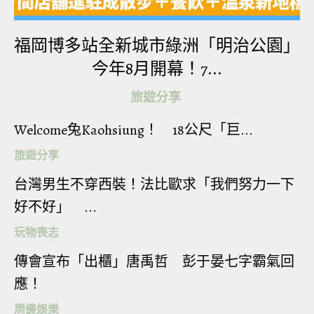
福岡博多站全新城市綠洲「明治公園」
今年8月開幕！7...
一日遊行程約8小時 ，預計傍晚返回原出發曼谷酒
旅遊分享
店，旅客仍可繼續享受曼谷的夜生活！(KKday)
【亞洲最大野生動物園】曼谷 Safari World 專屬包
Welcome兔Kaohsiung！ 18公尺「巨...
車一日遊
旅遊分享
台灣男生不穿西裝！法比歐求「我們努力一下
KKday 優惠: (2 人) 成人 HK$474/位，身高 100-140cm
好不好」 ...
兒童 HK$450/位
玩物喪志
KKday 優惠: (3 人) 成人 HK$443/位，身高 100-140cm
傳會宣布「出櫃」唐禹哲 彭于晏七字霸氣回
兒童 HK$419/位
應！
周邊娛樂