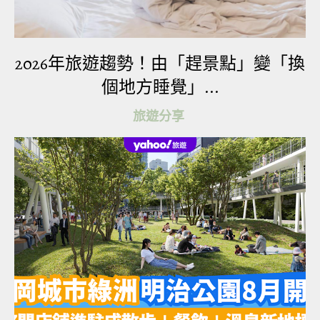
動物園鄰近市區，車程只需 30-40 分鐘。
2026年旅遊趨勢！由「趕景點」變「換
個地方睡覺」...
園區佔地足有5千公頃，設野生動物園區及海洋動物
旅遊分享
區。(KKday)
全亞洲最大野生動物園
曼谷Safari World為全亞洲最大野生動物園，動物園
鄰近市區，園區佔地足有5千公頃，設野生動物園區
及海洋動物區，前者可以遊園車遊覽並與動物互
動，甚至接觸可愛的小老虎和小長頸鹿；後者能觀
看海豚、海獅及各種水上活動表演，寓教於樂，是
曼谷人氣親子景點之一！