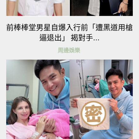
見到你」、「夭壽美欸！AI都生成不出來的那種
美」、「新髮型也太棒」、「仙女下凡」。
前棒棒堂男星自爆入行前「遭黑道用槍
逼退出」 揭對手...
周邊娛樂