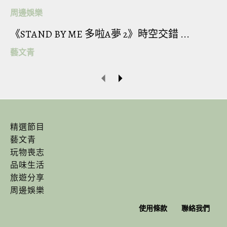
周邊娛樂
《STAND BY ME 多啦A夢 2》時空交錯 ...
藝文青
寶兒過去和洪詩、大元（林艾璇）、庭萱、宇珊組
精選節目
成偶像女團「Popu Lady」紅極一時，雖然現今5人
藝文青
各自發展順遂，但大家感情依舊要好，堅持「單飛
玩物喪志
品味生活
不解散」。去年3月寶兒驚喜轉戰啦啦隊後，成員們
旅遊分享
都有獻上祝福，支持寶兒的舞台夢。
周邊娛樂
使用條款
聯絡我們