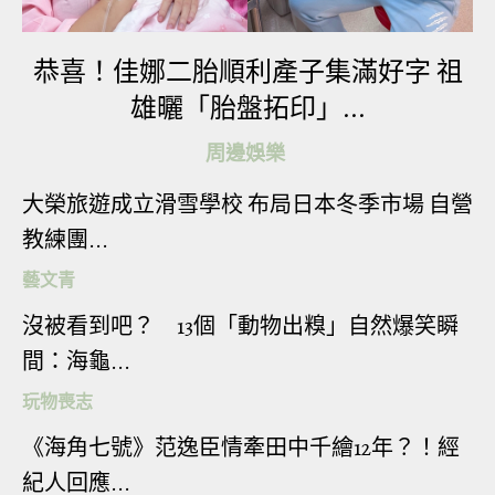
恭喜！佳娜二胎順利產子集滿好字 祖
雄曬「胎盤拓印」...
周邊娛樂
大榮旅遊成立滑雪學校 布局日本冬季市場 自營
教練團...
藝文青
沒被看到吧？ 13個「動物出糗」自然爆笑瞬
間：海龜...
玩物喪志
《海角七號》范逸臣情牽田中千繪12年？！經
紀人回應...