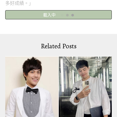
多好成績。」
閱讀全文
寶兒捨棄去年黑長髮，以全新的短髮造型亮相，仙
氣爆棚。（圖／寶兒IG）
Related Posts
有別於去年烏黑亮麗的長髮，寶兒今年改以淺棕色
的短髮造型亮相，不僅凸顯她天生俱來的白皙皮
膚，脖子、鎖骨等性感部位也通通露出，再搭配精
緻妝容與一雙朦朧大眼，給人仙氣爆棚、清新脫俗
的感覺。
照片曝光後，立刻湧入眾多粉絲大讚，「寶兒妳真
的超美」、「本土AI」、「好漂亮哦寶兒」、「寶
兒好美好可愛，新髮型和新制服好好看，期待今年