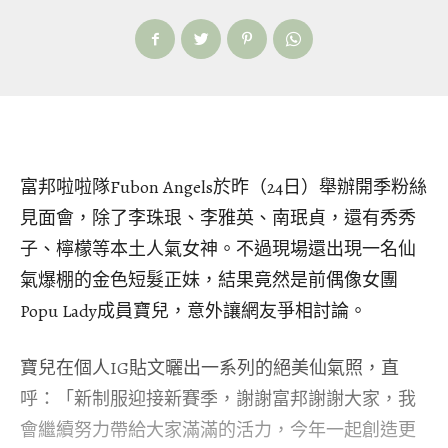
富邦啦啦隊Fubon Angels於昨（24日）舉辦開季粉絲
見面會，除了李珠珢、李雅英、南珉貞，還有秀秀
子、檸檬等本土人氣女神。不過現場還出現一名仙
氣爆棚的金色短髮正妹，結果竟然是前偶像女團
Popu Lady成員寶兒，意外讓網友爭相討論。
寶兒在個人IG貼文曬出一系列的絕美仙氣照，直
呼：「新制服迎接新賽季，謝謝富邦謝謝大家，我
會繼續努力帶給大家滿滿的活力，今年一起創造更